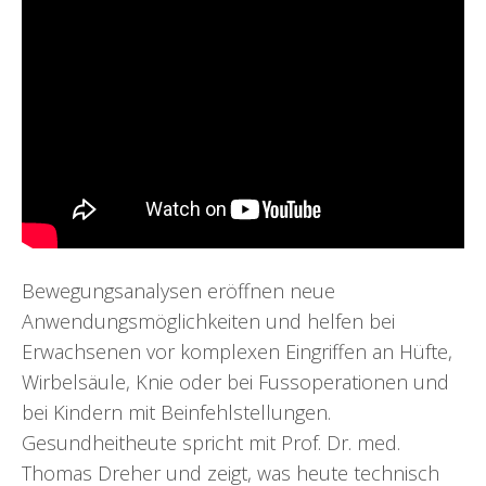
Bewegungsanalysen eröffnen neue
Anwendungsmöglichkeiten und helfen bei
Erwachsenen vor komplexen Eingriffen an Hüfte,
Wirbelsäule, Knie oder bei Fussoperationen und
bei Kindern mit Beinfehlstellungen.
Gesundheitheute spricht mit Prof. Dr. med.
Thomas Dreher und zeigt, was heute technisch